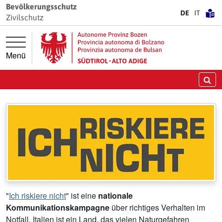
Springe direkt zur Hauptnavigation
Springe direkt zum Inhalt
Bevölkerungsschutz
DE
IT
Zivilschutz
Menü
Zivilschutz
Sicherheit. Verantwortung. Vertrauen.
Su
"
Ich riskiere nicht
" ist eine
nationale
Kommunikationskampagne
über richtiges Verhalten im
Notfall. Italien ist ein Land, das vielen Naturgefahren