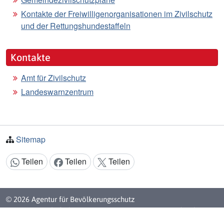
Kontakte der Freiwilligenorganisationen im Zivilschutz
und der Rettungshundestaffeln
Kontakte
Amt für Zivilschutz
Landeswarnzentrum
Sitemap
Teilen
Teilen
Teilen
Inhalt teilen:
© 2026 Agentur für Bevölkerungsschutz
Eine Körperschaft der
Autonome Provinz Bozen - Südtirol
Steuernummer: 80013370210