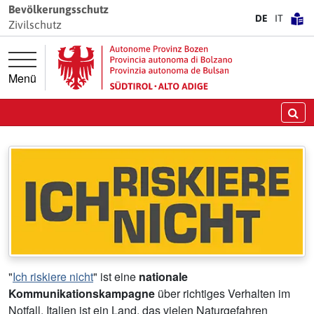
Springe direkt zur Hauptnavigation
Springe direkt zum Inhalt
Bevölkerungsschutz
DE
IT
Zivilschutz
Menü
Zivilschutz
Sicherheit. Verantwortung. Vertrauen.
Su
"
Ich riskiere nicht
" ist eine
nationale
Kommunikationskampagne
über richtiges Verhalten im
Notfall. Italien ist ein Land, das vielen Naturgefahren