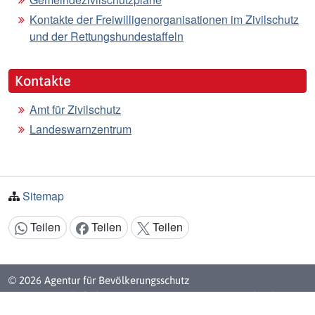
Kontakte der Freiwilligenorganisationen im Zivilschutz
und der Rettungshundestaffeln
Kontakte
Amt für Zivilschutz
Landeswarnzentrum
Sitemap
Teilen
Teilen
Teilen
Inhalt teilen:
© 2026 Agentur für Bevölkerungsschutz
Eine Körperschaft der
Autonome Provinz Bozen - Südtirol
Steuernummer: 80013370210