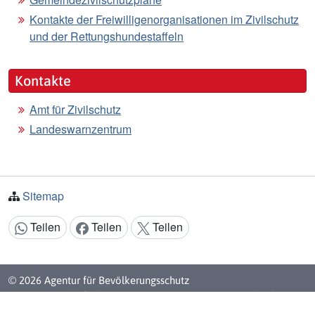
Kontakte der Freiwilligenorganisationen im Zivilschutz
und der Rettungshundestaffeln
Kontakte
Amt für Zivilschutz
Landeswarnzentrum
Sitemap
Teilen
Teilen
Teilen
Inhalt teilen:
© 2026 Agentur für Bevölkerungsschutz
Eine Körperschaft der
Autonome Provinz Bozen - Südtirol
Steuernummer: 80013370210