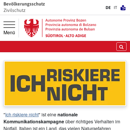
Springe direkt zur Hauptnavigation
Springe direkt zum Inhalt
Bevölkerungsschutz
DE
IT
Zivilschutz
Menü
Zivilschutz
Sicherheit. Verantwortung. Vertrauen.
Su
"
Ich riskiere nicht
" ist eine
nationale
Kommunikationskampagne
über richtiges Verhalten im
Notfall. Italien ist ein Land, das vielen Naturgefahren